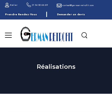
Atelier
01 84 80 66 69
contact@german-retrofit.com
Prendre Rendez-Vous
Demander un devis
Réalisations