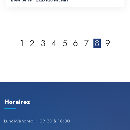
BMW Série 1 25xD F20 Facelift
1
2
3
4
5
6
7
8
9
Horaires
Lundi-Vendredi : 09:30 à 18:30