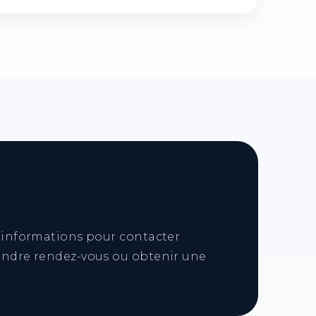
de pièces d’origine déployées selon les
 préconisations constructeur et de
es indépendants.
ces intégrées à votre véhicule.
s informations pour contacter
endre rendez-vous ou obtenir une