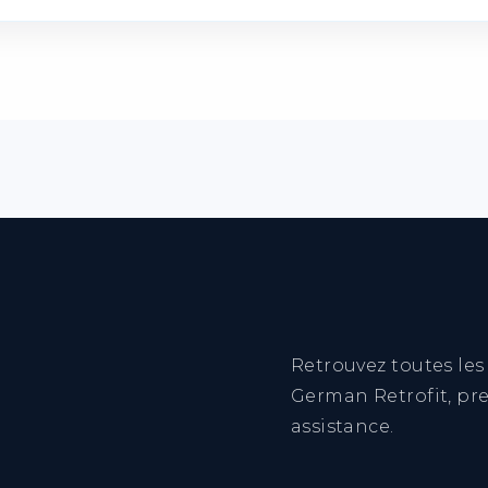
on de la facture d’achat originale.
sées dans notre catalogue repose sur une intégration 
nstructeur reste préservée compte tenu du respect des
uf sont fabriquées par des équipementiers automobil
eigner précisément sur l’origine et la marque des piè
Retrouvez toutes le
German Retrofit, pr
assistance.