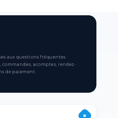
ses aux questions fréquentes
s, commandes, acomptes, rendez-
ens de paiement.
+