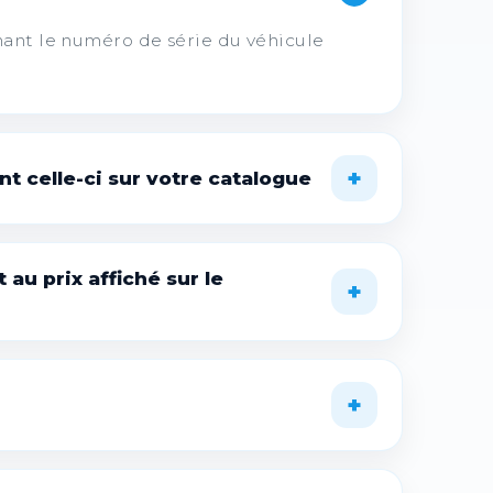
nant le numéro de série du véhicule
+
nt celle-ci sur votre catalogue
s plus couramment déployées chez nos
 au prix affiché sur le
+
lité et l'établissement de votre devis.
hicule.
+
 peut nécessiter de nouvelles licences
ment aux règles constructeur.
390€ TTC
jusqu'à
4489€ TTC
selon les