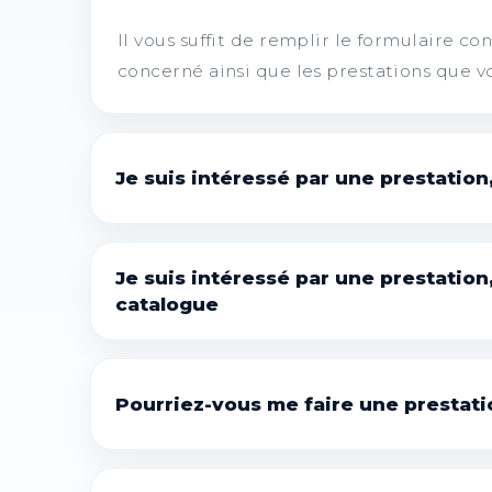
Il vous suffit de remplir le formulaire co
concerné ainsi que les prestations que v
Je suis intéressé par une prestation
En raison du grand nombre de prestation
clients sont présentées sur les catalogue
Je suis intéressé par une prestation,
catalogue
N'hésitez pas à nous solliciter via le for
Le coût d'une prestation peut varier trè
Une nouvelle fonctionnalité peut être dé
Pourriez-vous me faire une prestati
BMW, ou encore le remplacement et/ou l’
Toutes les prestations impliquant une mo
Exemple : le coût du déploiement de la 