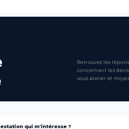
e
Retrouvez les répon
e
concernant les devi
vous atelier et moy
station qui m'intéresse ?