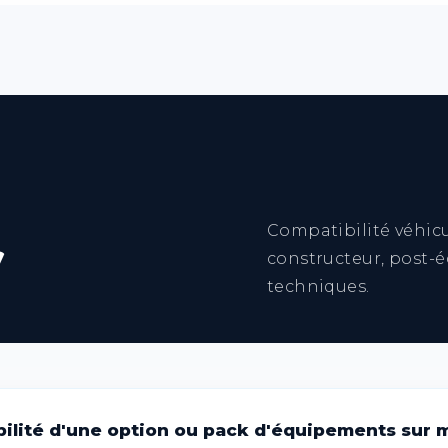
it du véhicule après intervention, généralement 4 sema
é à 3 jours avant la date du retrait du véhicule.
n d'une pièce d'identité, jusqu'à 1000€ d'achat.
caire, encaissable 1 mois après la prise en charge du 
r
Compatibilité véhicu
constructeur, post-
techniques.
bilité d'une option ou pack d'équipements sur 