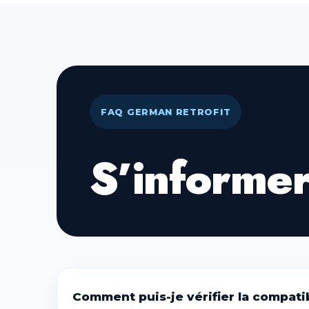
34% du total dû à régler lors du retra
Paiement par virement bancaire anticip
commande.
Paiement par espèce, avec présentatio
33% du total dû à régler en chèque ban
FAQ GERMAN RETROFIT
S’informe
Comment puis-je vérifier la compati