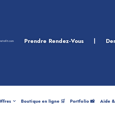
Prendre Rendez-Vous
De
etrofit.com
oire aux questio
ffres
Boutique en ligne 🛒
Portfolio 📸
Aide &