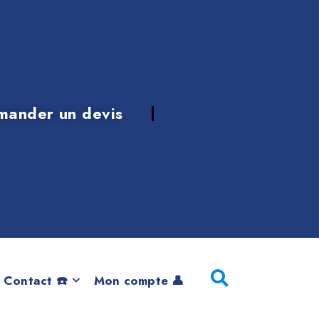
mander un devis
ns
 Contact ☎️
Mon compte 👤