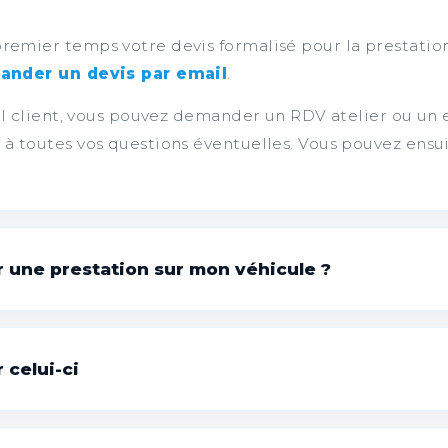
emier temps votre devis formalisé pour la prestation
nder un devis par email
.
ail client, vous pouvez demander un RDV atelier ou un
 toutes vos questions éventuelles. Vous pouvez ensuit
r une prestation sur mon véhicule ?
votre commande :
 intéressent.
 celui-ci
s prestations souhaitées, à distance ou lors d'un RDV 
ment sur votre portail client :
portail.german-retro
nt d'un acompte à distance, ou lors d'un RDV atelier