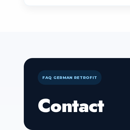
Cette garantie est valable sur présentati
La majeure partie des prestations propo
règles constructeur.
Pour ces prestations, votre garantie co
l’utilisation de pièces d’origine.
Plus de 70% des pièces d’un véhicule ne
À votre demande, nous pouvons vous rens
FAQ GERMAN RETROFIT
Contact