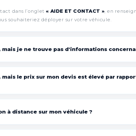
ntact dans l’onglet
« AIDE ET CONTACT »
, en renseig
ous souhaiteriez déployer sur votre véhicule.
, mais je ne trouve pas d'informations concerna
s disponibles selon le modèle de véhicule, seules le
s en ligne.
 mais le prix sur mon devis est élevé par rapport
mulaire de contact afin de vous renseigner sur la faisabi
s significativement selon l'équipement préalable du vé
ployée par simple intégration logicielle, comme elle
on à distance sur mon véhicule ?
intégration de nouvelles pièces dans le véhicule.
dification logicielle doivent être réalisées conformé
lecture des panneaux de signalisation peut varier de