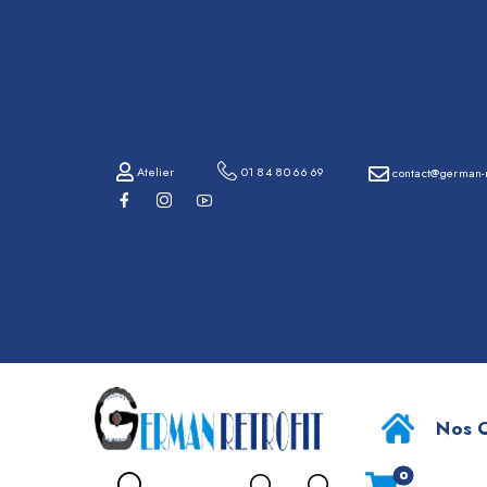
01
84
80
66
69
Atelier
01 84 80 66 69
contact@german-r
contact@german-
retrofit.com
F
Atelier
Nos O
0