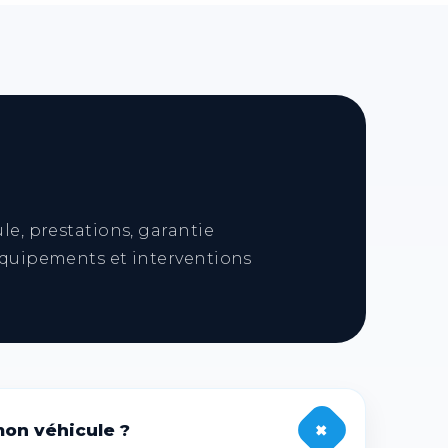
ines après la validation de la
véhicule.
le, prestations, garantie
équipements et interventions
+
mon véhicule ?