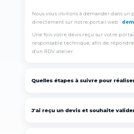
Nous vous invitons à demander dans un pr
directement sur notre portail web :
dema
Une fois votre devis reçu sur votre port
responsable technique, afin de répondre à
d'un RDV atelier.
Quelles étapes à suivre pour réalise
Voici les étapes à suivre pour réaliser 
S'informer sur les prestations qui vous
J'ai reçu un devis et souhaite valider
Demander votre devis formalisé pour le
Vous pouvez accepter votre devis directe
Valider votre commande via le règleme