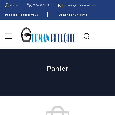
Atelier
01 84 80 66 69
contact@german-retrofit.com
Prendre Rendez-Vous
Demander un devis
Panier