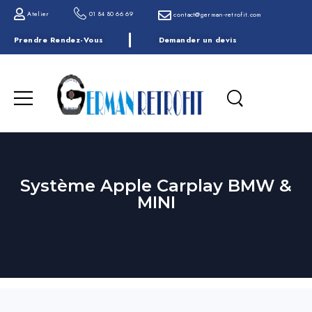
Atelier
01 84 80 66 69
contact@german-retrofit.com
Prendre Rendez-Vous
Demander un devis
Système Apple Carplay BMW &
MINI