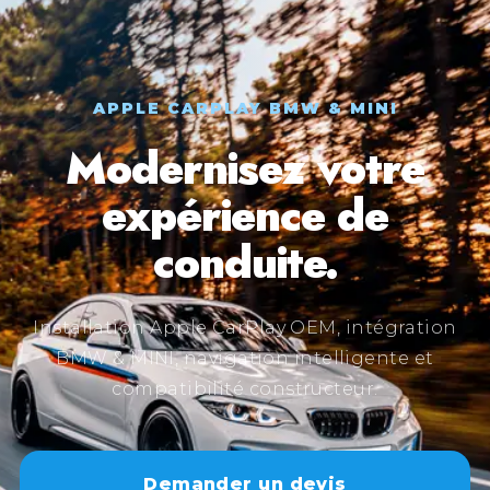
APPLE CARPLAY BMW & MINI
Modernisez votre
expérience de
conduite.
Installation Apple CarPlay OEM, intégration
BMW & MINI, navigation intelligente et
compatibilité constructeur.
Demander un devis