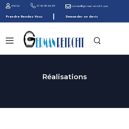
Atelier
01 84 80 66 69
contact@german-retrofit.com
Prendre Rendez-Vous
Demander un devis
Réalisations