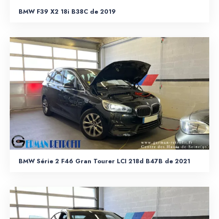
BMW F39 X2 18i B38C de 2019
BMW Série 2 F46 Gran Tourer LCI 218d B47B de 2021