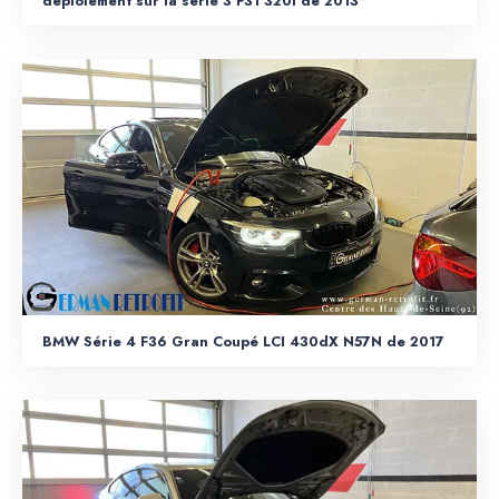
déploiement sur la série 3 F31 320i de 2013
BMW Série 4 F36 Gran Coupé LCI 430dX N57N de 2017