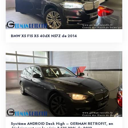
BMW X5 F15 X5 40dX N57Z de 2014
Système ANDROID Desk High – GERMAN RETROFIT, en