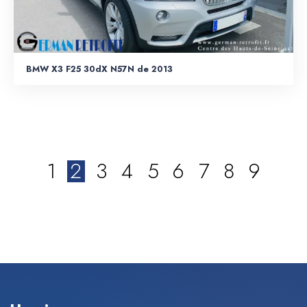
BMW X3 F25 30dX N57N de 2013
1
2
3
4
5
6
7
8
9