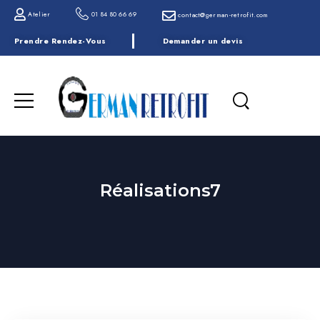
Atelier
01 84 80 66 69
contact@german-retrofit.com
Prendre Rendez-Vous
Demander un devis
Réalisations7