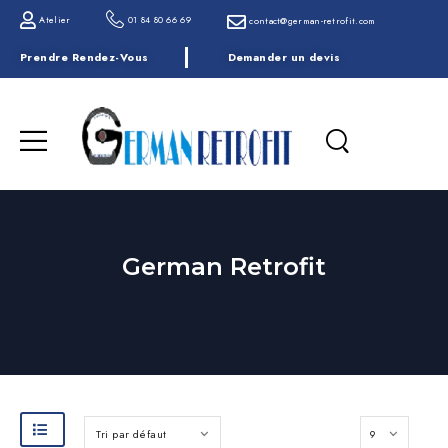
Atelier
01 84 80 66 69
contact@german-retrofit.com
Prendre Rendez-Vous
Demander un devis
German Retrofit