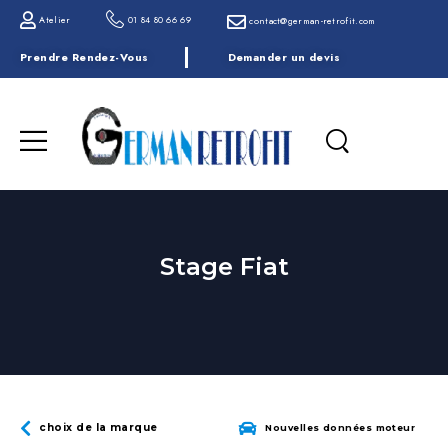
Atelier
01 84 80 66 69
contact@german-retrofit.com
Prendre Rendez-Vous
Demander un devis
Stage Fiat
choix de la marque
Nouvelles données moteur