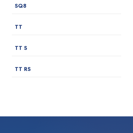
SQ8
TT
TT S
TT RS