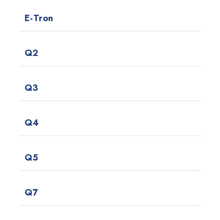
E-Tron
Q2
Q3
Q4
Q5
Q7