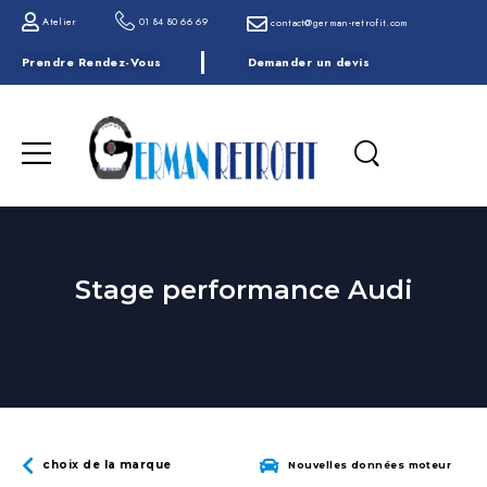
Atelier
01 84 80 66 69
contact@german-retrofit.com
Prendre Rendez-Vous
Demander un devis
Stage performance Audi
choix de la marque
Nouvelles données moteur