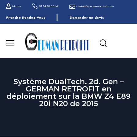
Atelier
01 84 80 66 69
contact@german-retrofit.com
Prendre Rendez-Vous
Demander un devis
Système DualTech. 2d. Gen –
GERMAN RETROFIT en
déploiement sur la BMW Z4 E89
20i N20 de 2015