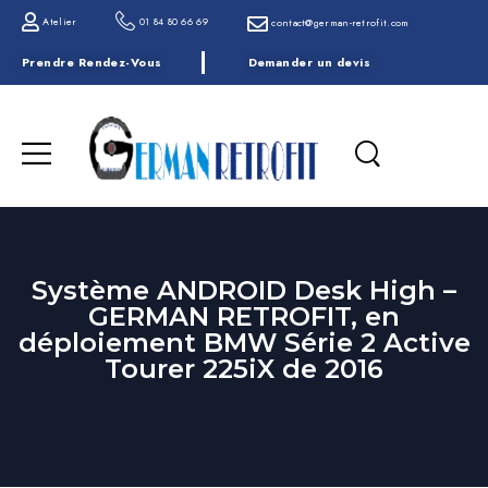
Atelier
01 84 80 66 69
contact@german-retrofit.com
Prendre Rendez-Vous
Demander un devis
Système ANDROID Desk High –
GERMAN RETROFIT, en
déploiement BMW Série 2 Active
Tourer 225iX de 2016