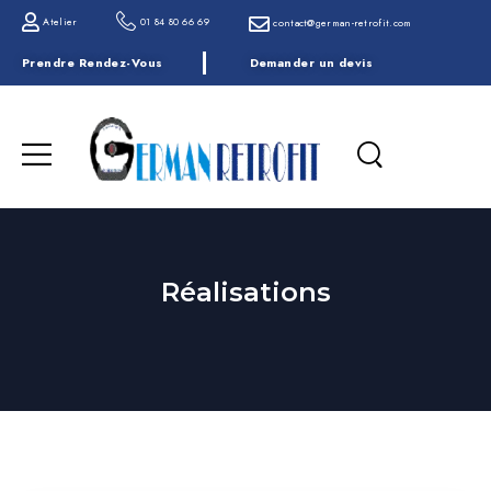
Atelier
01 84 80 66 69
contact@german-retrofit.com
Prendre Rendez-Vous
Demander un devis
Réalisations