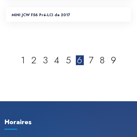
MINI JCW F56 Pré-LCI de 2017
1
2
3
4
5
6
7
8
9
Horaires