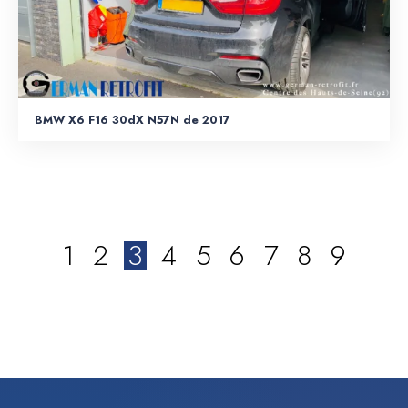
BMW X6 F16 30dX N57N de 2017
1
2
3
4
5
6
7
8
9