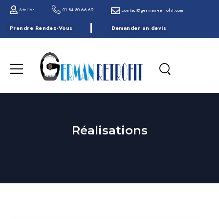
Atelier
01 84 80 66 69
contact@german-retrofit.com
Prendre Rendez-Vous
Demander un devis
Réalisations