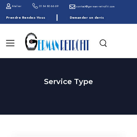
Atelier
01 84 80 66 69
contact@german-retrofit.com
Prendre Rendez-Vous
Demander un devis
Service Type