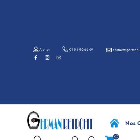
01
84
80
66
69
Atelier
01 84 80 66 69
contact@german-r
contact@german-
retrofit.com
SYSTEM
Atelier
Nos O