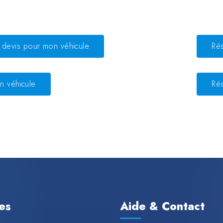
devis pour mon véhicule
Ré
n véhicule
Ré
les
Aide & Contact