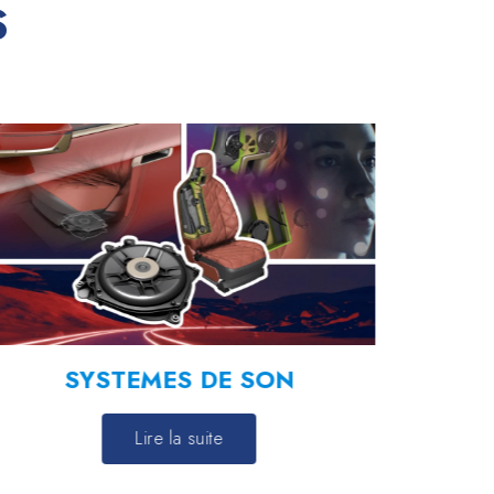
S
SYSTEMES DE SON
COMP
Lire la suite