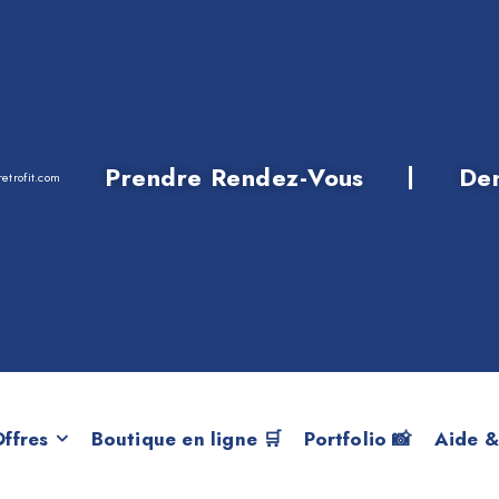
Prendre Rendez-Vous
De
etrofit.com
ES DE SECURITE
ffres
Boutique en ligne 🛒
Portfolio 📸
Aide &