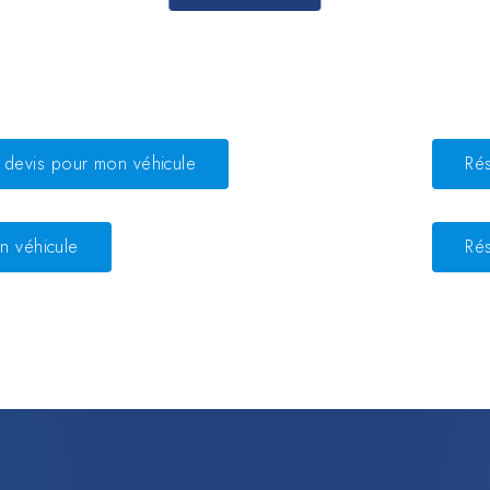
devis pour mon véhicule
Ré
n véhicule
Ré