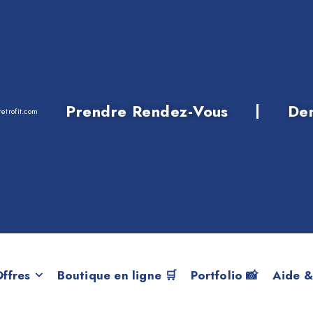
Prendre Rendez-Vous
De
etrofit.com
STÈMES DE CONF
ffres
Boutique en ligne 🛒
Portfolio 📸
Aide &