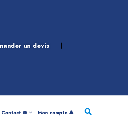
mander un devis
ORT
 Contact ☎️
Mon compte 👤