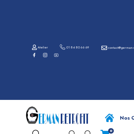
01
84
80
66
69
Atelier
01 84 80 66 69
contact@german-r
contact@german-
retrofit.com
SY
Atelier
Nos O
0