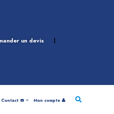
mander un devis
ENT
 Contact ☎️
Mon compte 👤