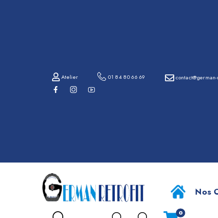
01
84
80
66
69
Atelier
01 84 80 66 69
contact@german-r
contact@german-
retrofit.com
IN
Atelier
Nos O
0