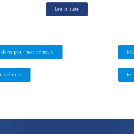
Lire la suite
devis pour mon véhicule
Ré
n véhicule
Ré