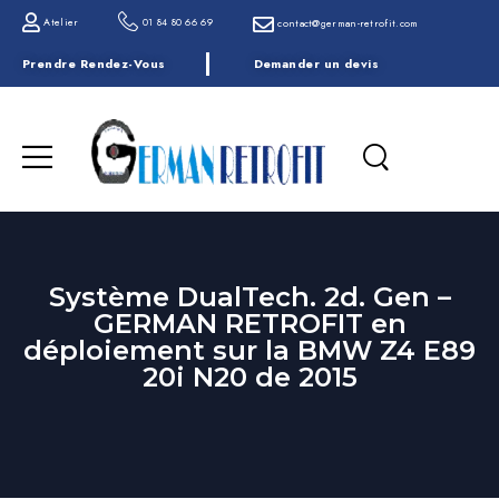
Atelier
01 84 80 66 69
contact@german-retrofit.com
Prendre Rendez-Vous
Demander un devis
Système DualTech. 2d. Gen –
GERMAN RETROFIT en
déploiement sur la BMW Z4 E89
20i N20 de 2015