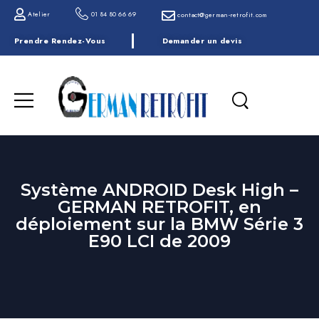
Atelier
01 84 80 66 69
contact@german-retrofit.com
Prendre Rendez-Vous
Demander un devis
Système ANDROID Desk High –
GERMAN RETROFIT, en
déploiement sur la BMW Série 3
E90 LCI de 2009