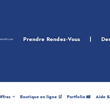
Prendre Rendez-Vous
De
etrofit.com
NDROID Desk Hig
déploiement BMW 
ourer 225iX de 20
ffres
Boutique en ligne 🛒
Portfolio 📸
Aide &