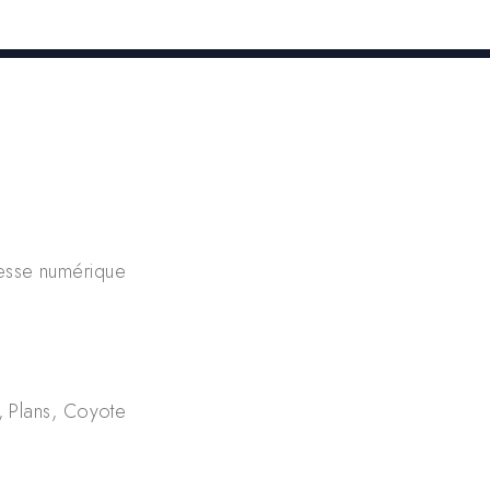
tesse numérique
 Plans, Coyote