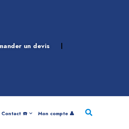
mander un devis
h – GERMAN
Série 2 Active
16
 Contact ☎️
Mon compte 👤