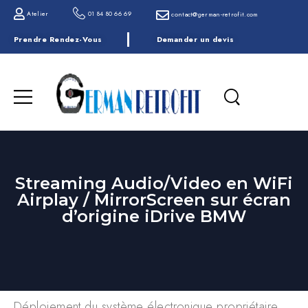
Atelier
01 84 80 66 69
contact@german-retrofit.com
Prendre Rendez-Vous
Demander un devis
Streaming Audio/Video en WiFi
Airplay / MirrorScreen sur écran
d’origine iDrive BMW
Déploiement du système électronique propriétaire