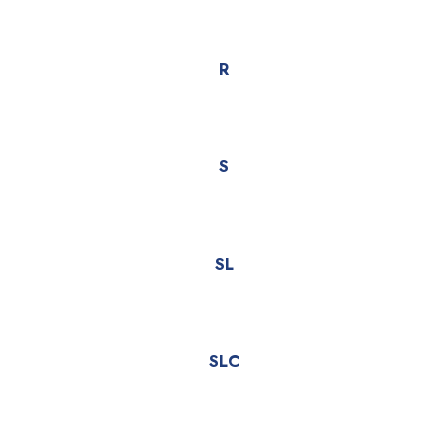
R
S
SL
SLC