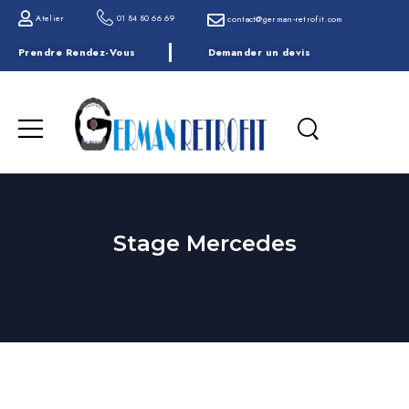
Atelier
01 84 80 66 69
contact@german-retrofit.com
Prendre Rendez-Vous
Demander un devis
Stage Mercedes