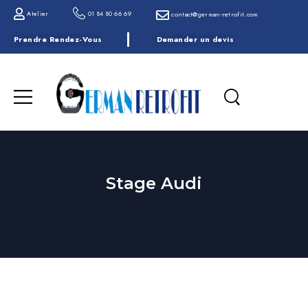
Atelier
01 84 80 66 69
contact@german-retrofit.com
Prendre Rendez-Vous
Demander un devis
Stage Audi