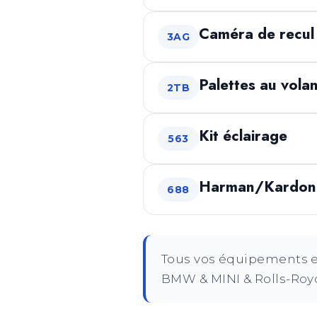
Caméra de recul
3AG
Palettes au vola
2TB
Kit éclairage
563
Harman/Kardon 
688
Tous vos équipements et
BMW & MINI & Rolls-Royc