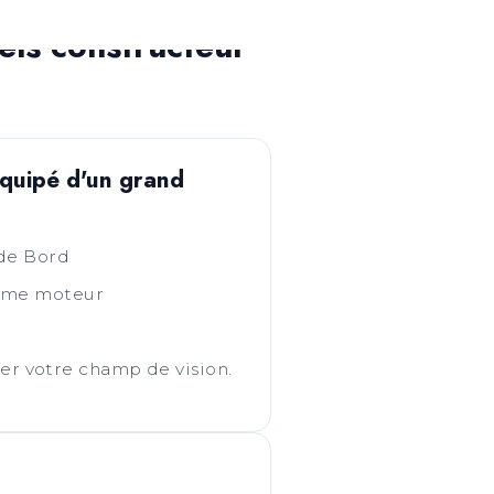
ls constructeur
équipé d'un grand
 de Bord
gime moteur
r votre champ de vision.