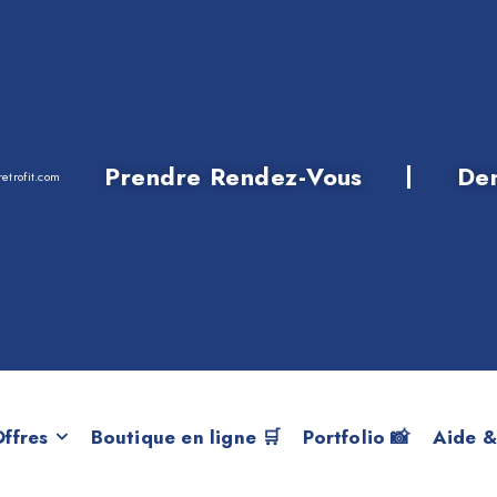
Prendre Rendez-Vous
De
etrofit.com
F15 X5 40dX N57Z
ffres
Boutique en ligne 🛒
Portfolio 📸
Aide &