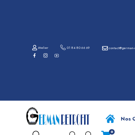
01
84
80
66
69
Atelier
01 84 80 66 69
contact@german-r
contact@german-
retrofit.com
BMW X5 
Atelier
Nos O
0