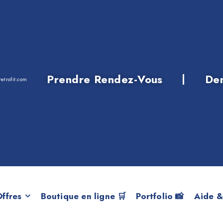
Prendre Rendez-Vous
De
etrofit.com
X5 F15 M50dX de
ffres
Boutique en ligne 🛒
Portfolio 📸
Aide &