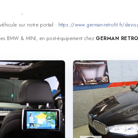
100% digital sur toutes les
séries 3 et 4
éhicule sur notre portail :
https://www.german-retrofit.fr/devis-
uées BMW & MINI, en post-équipement chez
GERMAN RETRO