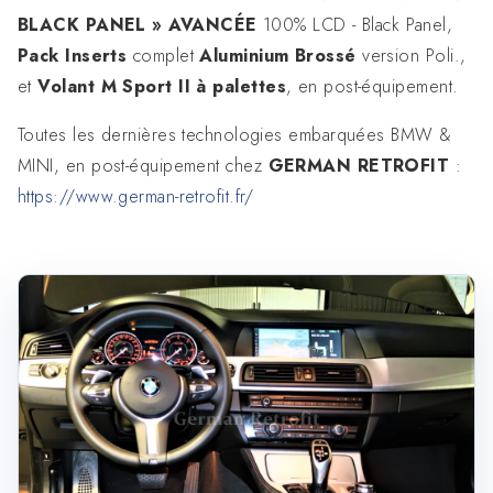
BLACK PANEL » AVANCÉE
100% LCD - Black Panel,
Pack Inserts
complet
Aluminium Brossé
version Poli.,
et
Volant M Sport II à palettes
, en post-équipement.
Toutes les dernières technologies embarquées BMW &
MINI, en post-équipement chez
GERMAN RETROFIT
:
https://www.german-retrofit.fr/