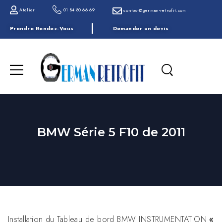
Atelier
01 84 80 66 69
contact@german-retrofit.com
Prendre Rendez-Vous
Demander un devis
BMW Série 5 F10 de 2011
Installation du Tableau de bord BMW INSTRUMENTATION
«