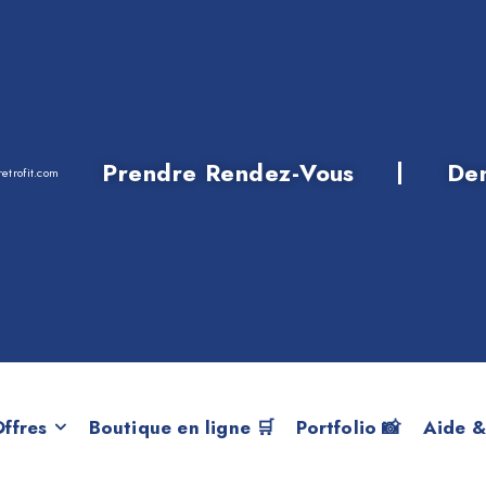
Prendre Rendez-Vous
De
etrofit.com
érie 4 F36 LCI d
ffres
Boutique en ligne 🛒
Portfolio 📸
Aide &