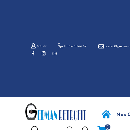
01
84
80
66
69
Atelier
01 84 80 66 69
contact@german-r
contact@german-
retrofit.com
BMW S
Atelier
Nos O