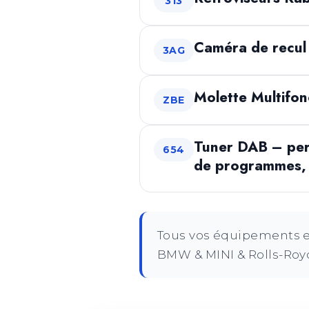
313
Caméra de recul
3AG
Molette Multifon
ZBE
Tuner DAB – perm
654
de programmes, d
Tous vos équipements et
BMW & MINI & Rolls-Royc