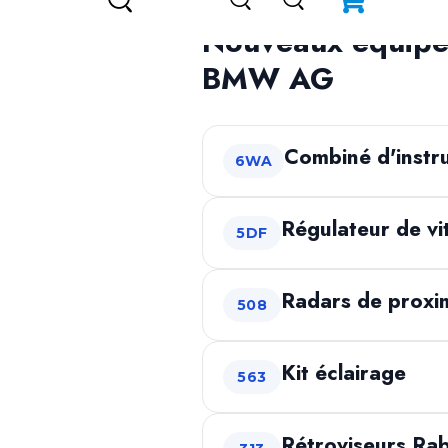
Nouveaux équipem
BMW AG
Combiné d'instr
6WA
Régulateur de vi
5DF
Radars de proxi
508
Kit éclairage
563
Rétroviseurs Rab