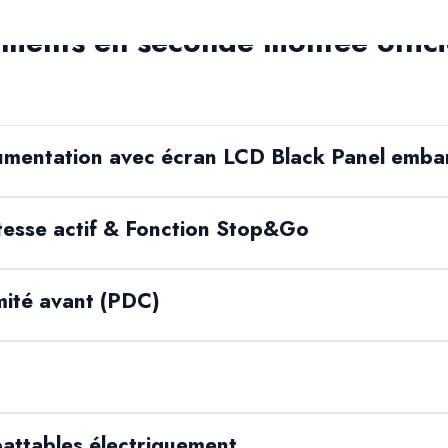
ents en seconde montée officie
umentation avec écran LCD Black Panel emb
tesse actif & Fonction Stop&Go
mité avant (PDC)
attables électriquement