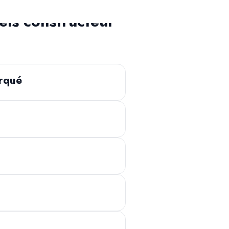
ls constructeur
arqué