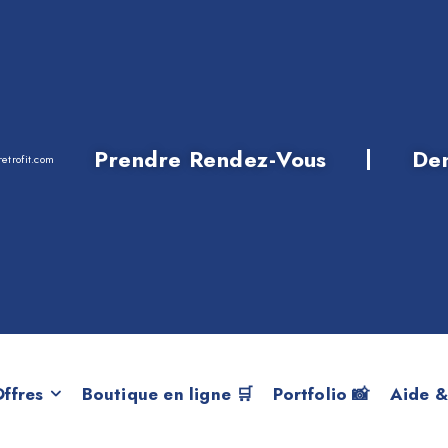
Prendre Rendez-Vous
De
etrofit.com
Recherche VIN
ffres
Boutique en ligne 🛒
Portfolio 📸
Aide &