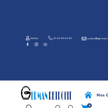
01
84
80
66
69
Atelier
01 84 80 66 69
contact@german-r
contact@german-
retrofit.com
Atelier
Nos O
0