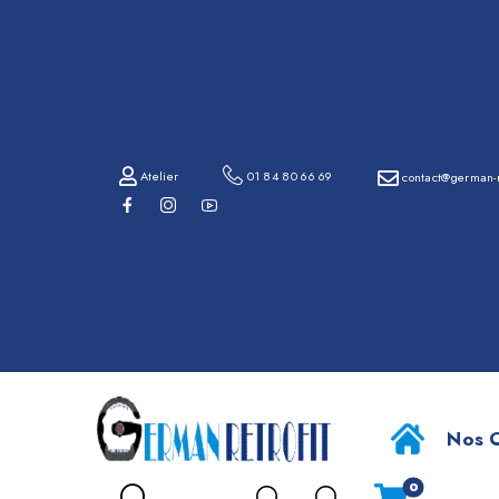
01
84
80
66
69
Atelier
01 84 80 66 69
contact@german-r
contact@german-
retrofit.com
RDV
Atelier
Nos O
0