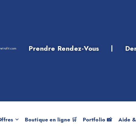
Prendre Rendez-Vous
De
etrofit.com
 Entretien perso
ffres
Boutique en ligne 🛒
Portfolio 📸
Aide &