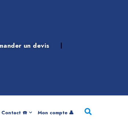
mander un devis
nnel
 Contact ☎️
Mon compte 👤