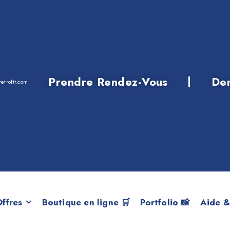
Prendre Rendez-Vous
De
etrofit.com
 BMW X1 F48 20xd
ffres
Boutique en ligne 🛒
Portfolio 📸
Aide &
 de dernière génération, avec molette tactile à fonction 