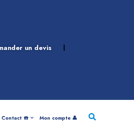
mander un devis
 de 2016
 Contact ☎️
Mon compte 👤
HandWriting et Licences BMW, 100% d’origine