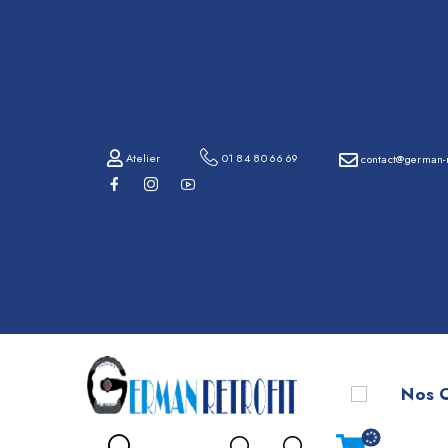
01
84
80
66
69
Atelier
01 84 80 66 69
contact@german-r
contact@german-
retrofit.com
B
Atelier
Nos O