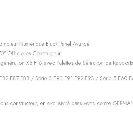
Compteur Numérique Black Panel Avancé
 Officielles Constructeur
 génération X6 F16 avec Palettes de Sélection de Rapport
1 E82 E87 E88 / Série 3 E90 E91 E92 E93 / Série 5 E60 E
ons constructeur, en exclusivité dans votre centre GERM