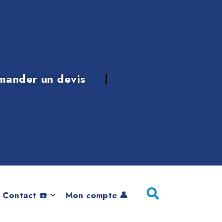
mander un devis
10
 Contact ☎️
Mon compte 👤