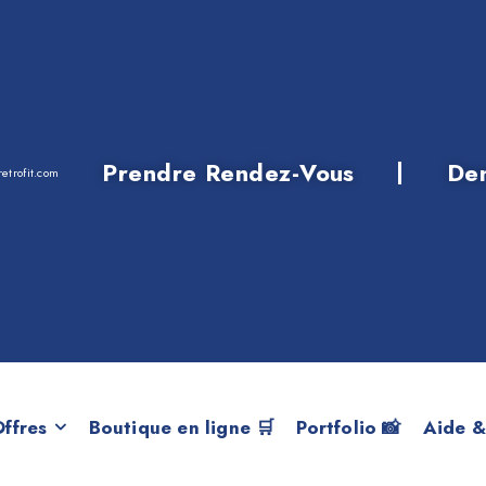
Prendre Rendez-Vous
De
etrofit.com
MW X6 E71 de 20
ffres
Boutique en ligne 🛒
Portfolio 📸
Aide &