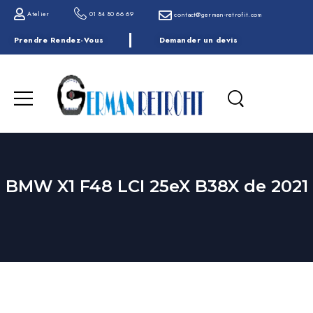
Atelier
01 84 80 66 69
contact@german-retrofit.com
Prendre Rendez-Vous
Demander un devis
BMW X1 F48 LCI 25eX B38X de 2021