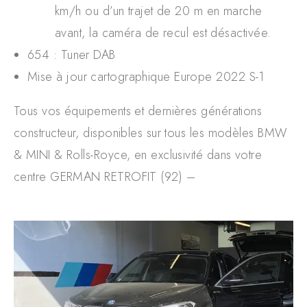
km/h ou d’un trajet de 20 m en marche
avant, la caméra de recul est désactivée.
654 : Tuner DAB
Mise à jour cartographique Europe 2022 S-1
Tous vos équipements et dernières générations
constructeur, disponibles sur tous les modèles BMW
& MINI & Rolls-Royce, en exclusivité dans votre
centre GERMAN RETROFIT (92) –