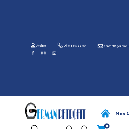
01
84
80
66
69
Atelier
01 84 80 66 69
contact@german-r
contact@german-
retrofit.com
BMW X
Atelier
Nos O
0