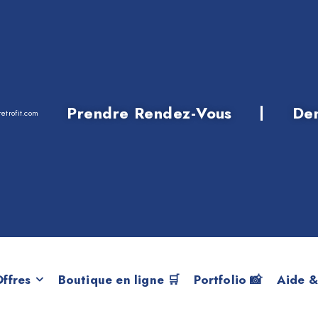
Prendre Rendez-Vous
De
etrofit.com
1 F48 LCI 20dX d
ffres
Boutique en ligne 🛒
Portfolio 📸
Aide &