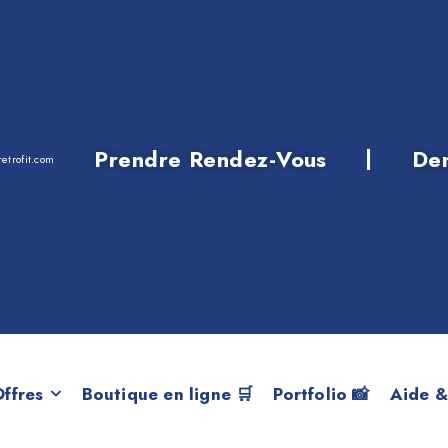
Prendre Rendez-Vous
De
etrofit.com
ie 5 F10 M5 S63N
ffres
Boutique en ligne 🛒
Portfolio 📸
Aide &