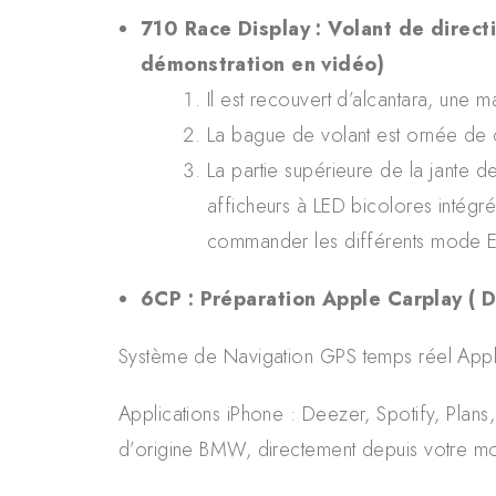
710 Race Display : Volant de direct
démonstration en vidéo)
Il est recouvert d’alcantara, une m
La bague de volant est ornée de c
La partie supérieure de la jante 
afficheurs à LED bicolores intég
commander les différents mode E
6CP : Préparation Apple Carplay ( Du
Système de Navigation GPS temps réel Apple
Applications iPhone : Deezer, Spotify, Plan
d’origine BMW, directement depuis votre mo