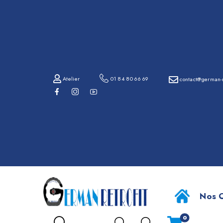
01
84
80
66
69
Atelier
01 84 80 66 69
contact@german-r
contact@german-
retrofit.com
BMW Sér
Atelier
Nos O
0