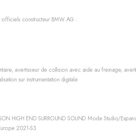
fficiels constructeur BMW AG :
e
ntaire, avertisseur de collision avec aide au freinage, aver
isation sur instrumentation digitale
n
N SON HIGH END SURROUND SOUND Mode Studio/Expan
 Europe 2021-S3