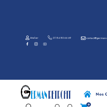
01
84
80
66
69
Atelier
01 84 80 66 69
contact@german-r
contact@german-
retrofit.com
BMW Série
Atelier
Nos O
0