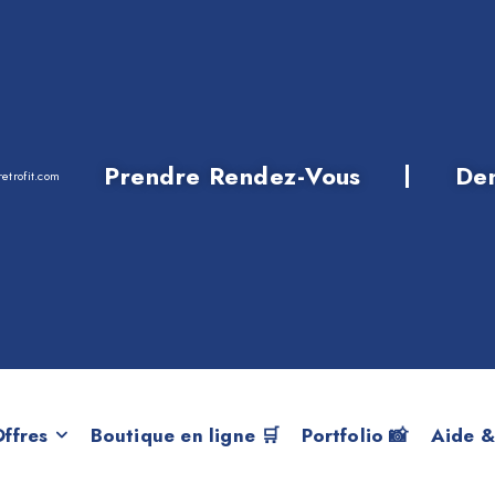
Prendre Rendez-Vous
De
etrofit.com
 5 F10 LCI 520d B
ffres
Boutique en ligne 🛒
Portfolio 📸
Aide &