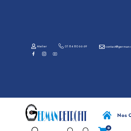
01
84
80
66
69
Atelier
01 84 80 66 69
contact@german-r
contact@german-
retrofit.com
BMW Série 2 F46 
Atelier
Nos O
0