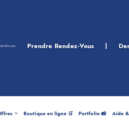
Prendre Rendez-Vous
De
etrofit.com
5 Active Tourer L
ffres
Boutique en ligne 🛒
Portfolio 📸
Aide &