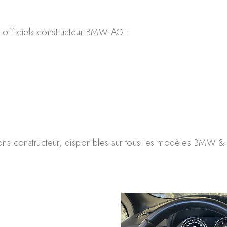
fficiels constructeur BMW AG :
ns constructeur, disponibles sur tous les modèles BMW & 