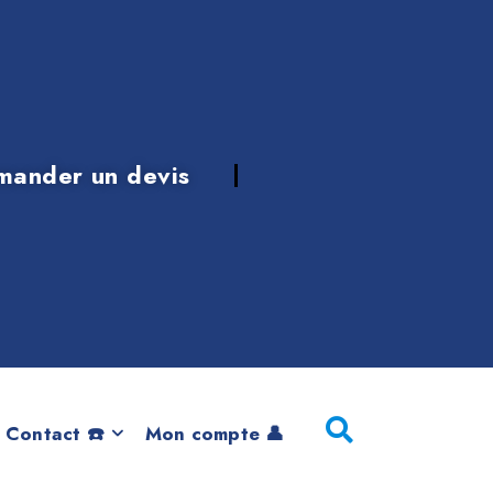
mander un devis
CI 218d de 2018
 Contact ☎️
Mon compte 👤