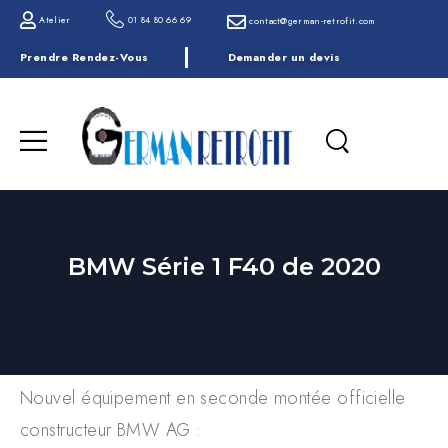
Atelier
01 84 80 66 69
contact@german-retrofit.com
Prendre Rendez-Vous
Demander un devis
BMW Série 1 F40 de 2020
Nouvel équipement en seconde montée officielle
constructeur BMW AG :