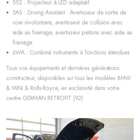
552 : Projecteur à LED adaptatif
5AS : Driving Assistant : Avertisseur de sortie de
voie involontaire, avertisseur de collision avec
aide au freinage, avertisseur piétons avec aide au
freinage
6WA : Combiné instruments à fonctions étendues
Tous vos équipements et dernières générations
constructeur, disponibles sur tous les modèles BMW
& MINI & Rolls-Royce, en exclusivité dans votre
centre GERMAN RETROFIT (92)