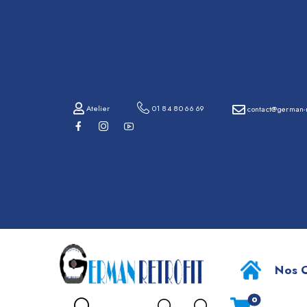
01
84
80
66
69
Atelier
01 84 80 66 69
contact@german-r
contact@german-
retrofit.com
An
Atelier
Nos O
0