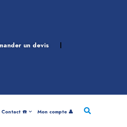
mander un devis
ion
 Contact ☎️
Mon compte 👤