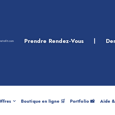
Prendre Rendez-Vous
De
etrofit.com
née de construct
ffres
Boutique en ligne 🛒
Portfolio 📸
Aide &