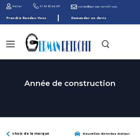
Atelier
01 84 80 66 69
contact@german-retrofit.com
Prendre Rendez-Vous
Demander un devis
Année de construction
choix de la marque
Nouvelles données moteur