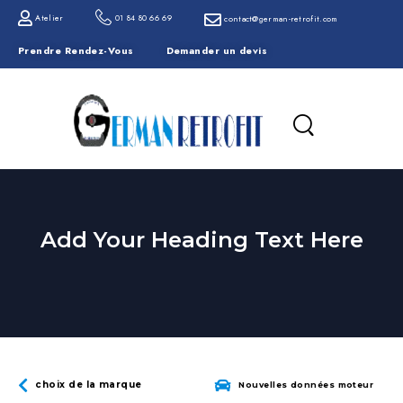
Atelier
01 84 80 66 69
contact@german-retrofit.com
Prendre Rendez-Vous
Demander un devis
Add Your Heading Text Here
choix de la marque
Nouvelles données moteur