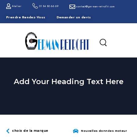
Atelier
01 84 80 66 69
contact@german-retrofit.com
Prendre Rendez-Vous
Demander un devis
Add Your Heading Text Here
choix de la marque
Nouvelles données moteur