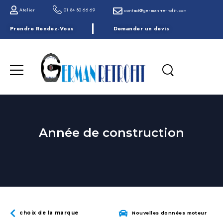
Atelier
01 84 80 66 69
contact@german-retrofit.com
Prendre Rendez-Vous
Demander un devis
Année de construction
choix de la marque
Nouvelles données moteur