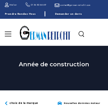
Atelier
01 84 80 66 69
contact@german-retrofit.com
Prendre Rendez-Vous
Demander un devis
Année de construction
choix de la marque
Nouvelles données moteur