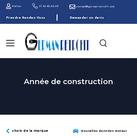
Atelier
01 84 80 66 69
contact@german-retrofit.com
Prendre Rendez-Vous
Demander un devis
Année de construction
choix de la marque
Nouvelles données moteur