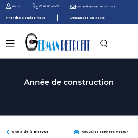
Atelier
01 84 80 66 69
contact@german-retrofit.com
Prendre Rendez-Vous
Demander un devis
Année de construction
choix de la marque
Nouvelles données moteur