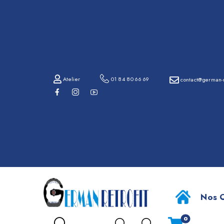
01
84
80
66
69
Atelier
01 84 80 66 69
contact@german-r
contact@german-
retrofit.com
An
Atelier
Nos O
0