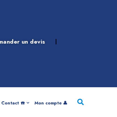
mander un devis
ion
 Contact ☎️
Mon compte 👤