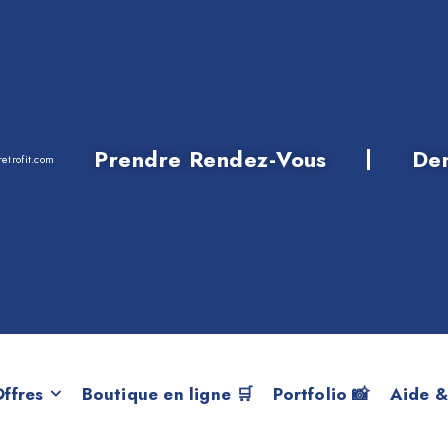
Prendre Rendez-Vous
De
etrofit.com
née de construct
ffres
Boutique en ligne 🛒
Portfolio 📸
Aide &